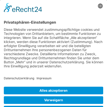
verabschieden. Aber niemals, soweit ich mich
erinnere, verlor ich einen so lieb gewonnenen
Garten wie “Moorriem”. Riesengroß war mein
Erschrecken, als ich Ende 2019 auf der
Website von Albrecht und Ute Ziburski lesen
musste, dass 2020 das letzte Jahr des
Retrospektive
“Offenen
…
Garten
Moorriem
Liebe Leser! Ihr könnt euch per E-Mail
informieren lassen, wenn neue Artikel auf
Wurzerlsgarten erscheinen.
Folgt dafür einfach
diesem Link
und gebt dort eure E-Mailadresse
ein.
30. Januar 2021
Cookie-Einstellungen
© 2026 Wurzerls Garten