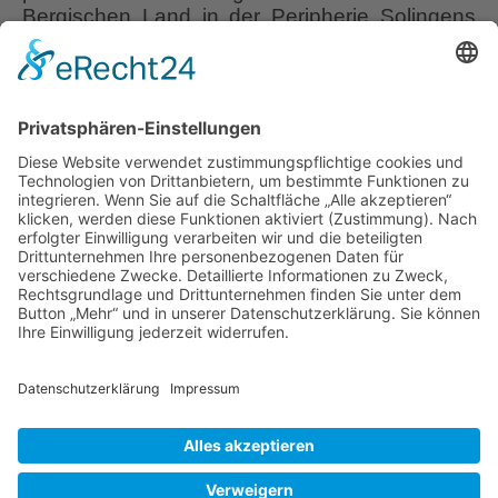
Bergischen Land in der Peripherie Solingens
befindet sich auf dem 8000 qm Areal einer
ehemaligen Gärtnerei ein Schaugarten, der es
tatsächlich schafft, alle Sinne eines
Gartenliebhabers anzusprechen. Wer sich in
diese inspirierende Wundertüte verliebt, der
kann dann tatsächlich auch noch in diesem
Garten
Garten in der
…
Ulbrich,
Paradies
Liebe Leser! Ihr könnt euch per E-Mail
(auch)
informieren lassen, wenn neue Artikel auf
zum
Wurzerlsgarten erscheinen.
Folgt dafür einfach
Heiraten
diesem Link
und gebt dort eure E-Mailadresse
ein.
5. Mai 2023