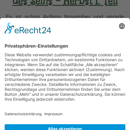
des Seins – Herbst I. Teil
Es ist schon Anfang November und gerade
einmal einen Monat her, dass ich mit Christa in
Ostfriesland unterwegs war. Als ich nun schon
zum vierten Mal den LATÜT-Garten besuchte,
bat ich Karin, mir doch erneut ein Video zu
senden. Ich wollte meinen allerersten
deutschen Garten, den ich auf meiner Website
LATÜT
im Sommer 2020 vorgestellt hatte,
…
–
und
Liebe Leser! Ihr könnt euch per E-Mail
die
informieren lassen, wenn neue Artikel auf
Leichtigkeit
Wurzerlsgarten erscheinen.
Folgt dafür einfach
des
diesem Link
und gebt dort eure E-Mailadresse
Seins
ein.
–
Herbst
5. November 2021
I.
Teil