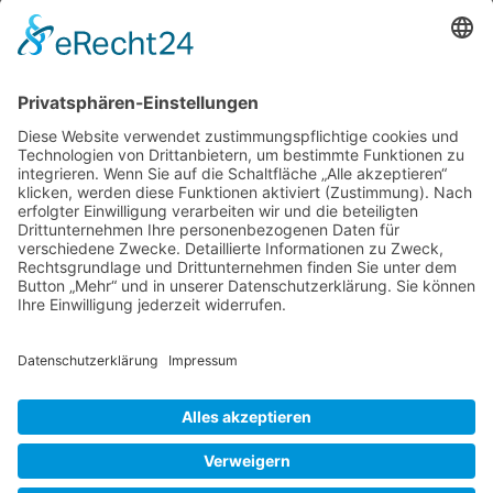
Entstehung von Sissinghurst und über die
Familie, die dieses Mythos erschaffen hat. Wer
sich für Historie und Werdegang nicht
erwärmen kann, für den gibt es natürlich auch
hier erste Gartenbilder und am nächsten
Freitag folgt dann ein prall gefüllter Foto-
Sissinghurst
Spaziergang mit
…
1.
Teil
Liebe Leser! Ihr könnt euch per E-Mail
–
informieren lassen, wenn neue Artikel auf
das
Wurzerlsgarten erscheinen.
Folgt dafür einfach
Garten-
diesem Link
und gebt dort eure E-Mailadresse
Mythos
ein.
entsteht
15. April 2022
Cookie-Einstellungen
© 2026 Wurzerls Garten