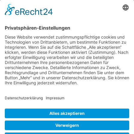
Koska, ist schlau. Da sie weiß, dass ich
nachmittags in den Waldgarten von Amanda
Peters in Wiesmoor möchte, hat sie kurzerhand
einen Garten, nicht nur in der gleichen Stadt,
sondern sogar in der gleichen Straße für einen
Vormittagsbesuch ausgesucht. Wiesmoor, die
Der
ostfriesische Stadt im
…
Wohlfühl-
Garten
Liebe Leser! Ihr könnt euch per E-Mail
Brenke-
informieren lassen, wenn neue Artikel auf
Lehmann,
Wurzerlsgarten erscheinen.
Folgt dafür einfach
Wiesmoor
diesem Link
und gebt dort eure E-Mailadresse
ein.
23. August 2024
Cookie-Einstellungen
© 2026 Wurzerls Garten