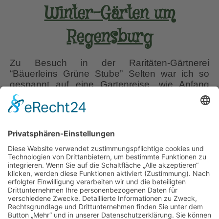
Winter-Gärten um
Regensburg
Zu Besuch in der Raritäten-Gärtnerei
“Bäuerleins Grüne Stube” Selten war ich so
gespannt auf eine Gartenreise, wie Anfang
März 2023, als ich mich der Fachgruppe
Helleborus, Teil der Gesellschaft der
Staudenfreunde, anschloss, um im Raum
Regensburg das erste Mal Gärten und eine
Gärtnerei im Spätwinter-Gewand zu besuchen.
Peising, bei Bad Abbach, zwischen Kelheim
Bäuerleins
und Regensburg
…
Grüne
Stube
Liebe Leser! Ihr könnt euch per E-Mail
und
informieren lassen, wenn neue Artikel auf
Winter-
Wurzerlsgarten erscheinen.
Folgt dafür einfach
Gärten