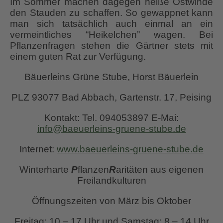
Im Sommer machen dagegen heiße Ostwinde
den Stauden zu schaffen. So gewappnet kann
man sich tatsächlich auch einmal an ein
vermeintliches “Heikelchen” wagen. Bei
Pflanzenfragen stehen die Gärtner stets mit
einem guten Rat zur Verfügung.
Bäuerleins Grüne Stube, Horst Bäuerlein
PLZ 93077 Bad Abbach, Gartenstr. 17, Peising
Kontakt: Tel. 094053897 E-Mai:
info@baeuerleins-gruene-stube.de
Internet:
www.baeuerleins-gruene-stube.de
Winterharte
P
flanzen
R
aritäten aus eigenen
Freilandkulturen
Öffnungszeiten von März bis Oktober
Freitag: 10 – 17 Uhr und Samstag: 8 – 14 Uhr