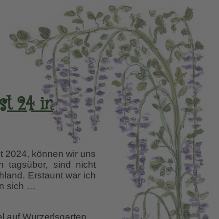
st 24 in
t 2024, können wir uns
tagsüber, sind nicht
hland. Erstaunt war ich
Es
en sich
…
wird
durchgeblüht
el auf Wurzerlsgarten
–