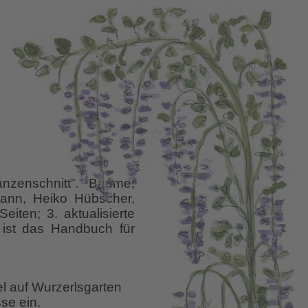
nzenschnitt”. Bäume,
mann, Heiko Hübscher,
iten; 3. aktualisierte
ist das Handbuch für
uch
enschnitt
el auf Wurzerlsgarten
se ein.