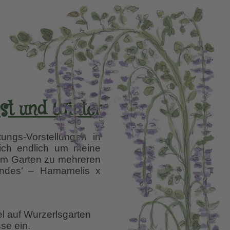
st und Winter
ungs-Vorstellungen in
mich endlich um meine
 im Garten zu mehreren
randes’ – Hamamelis x
el auf Wurzerlsgarten
se ein.