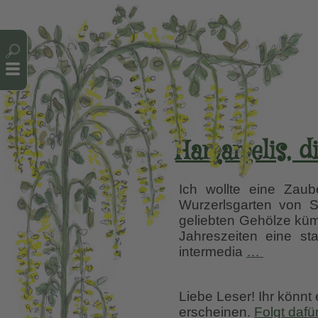
Cookie-Einstellungen
Hamamelis, d
Ich wollte eine Zaub
Wurzerlsgarten von S
geliebten Gehölze küm
Jahreszeiten eine st
Hamamel
intermedia
…
die
Zaubern
Liebe Leser! Ihr könnt
verzaube
erscheinen.
Folgt dafü
Herbst