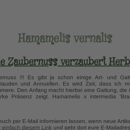
Hamamelis vernalis
ie Zaubernuss verzaubert Herb
ernuss !!! Es gibt ja schon einige Art- und Gatt
tauden und Annuellen. Es wird Zeit, dass ich 
mere. Den Anfang macht hierbei eine Gattung, die
arke Präsenz zeigt. Hamamelis x intermedia ‘B
is,
uss
 euch per E-Mail informieren lassen, wenn neue Artik
rt
r einfach diesem Link
und gebt dort eure E-Mailadres