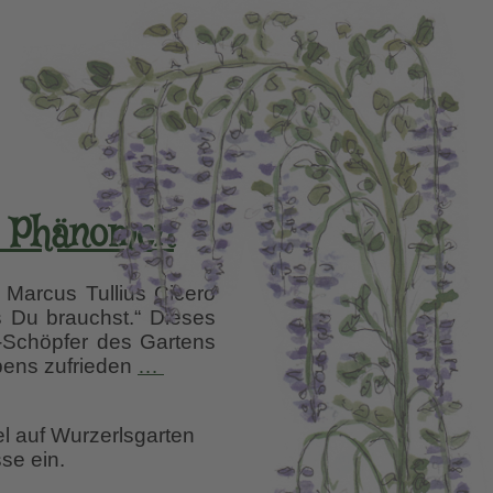
es Phänomen
n Marcus Tullius Cicero
s Du brauchst.“ Dieses
t-Schöpfer des Gartens
Great
ebens zufrieden
…
Dixter,
ein
el auf Wurzerlsgarten
bis
se ein.
heute
inspirierendes