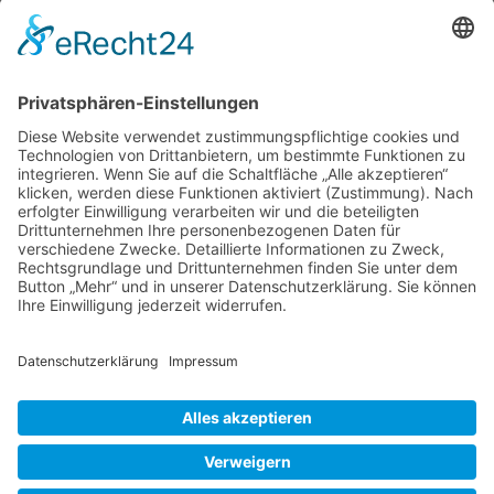
Monster Wisteria schon seit meiner Kindheit.
Beachtet habe ich es nur, wenn ich es
irgendwo blühend gesehen habe. Dann fand
ich es Klasse, jedoch gehörte es auch später,
als ich meinen eigenen Garten bekam, in die
Kategorie: “schau ich mir gerne in anderen
Wisteria
Gärten
…
–
Wasserfall
Liebe Leser! Ihr könnt euch per E-Mail
aus
informieren lassen, wenn neue Artikel auf
Blauregenblüten
Wurzerlsgarten erscheinen.
Folgt dafür einfach
diesem Link
und gebt dort eure E-Mailadresse
ein.
15. Juni 2021
Cookie-Einstellungen
© 2026 Wurzerls Garten