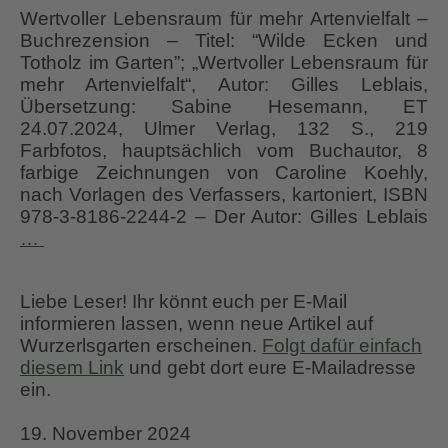
Wertvoller Lebensraum für mehr Artenvielfalt –
Buchrezension – Titel: “Wilde Ecken und
Totholz im Garten”; „Wertvoller Lebensraum für
mehr Artenvielfalt“, Autor: Gilles Leblais,
Übersetzung: Sabine Hesemann, ET
24.07.2024, Ulmer Verlag, 132 S., 219
Farbfotos, hauptsächlich vom Buchautor, 8
farbige Zeichnungen von Caroline Koehly,
nach Vorlagen des Verfassers, kartoniert, ISBN
978-3-8186-2244-2 – Der Autor: Gilles Leblais
Buchrezension
…
“Wilde
Ecken
Liebe Leser! Ihr könnt euch per E-Mail
und
informieren lassen, wenn neue Artikel auf
Totholz
Wurzerlsgarten erscheinen.
Folgt dafür einfach
im
diesem Link
und gebt dort eure E-Mailadresse
Garten”
ein.
Gilles
Leblais
19. November 2024