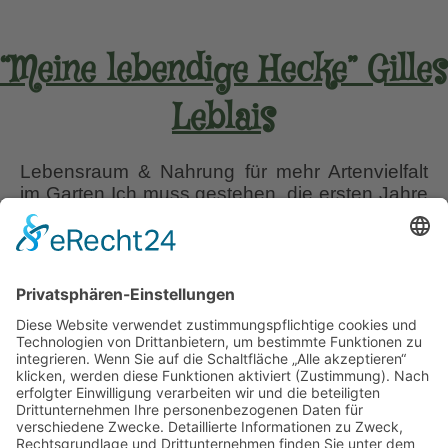
“Meine lebendige Hecke” Gilles
Leblais
Lebensraum & Nahrung für mehr Artenvielfalt
im Garten Ich muss gestehen, die ersten Jahre
meines Hobby-Gärtnerlebens hatte ich keinen
Bezug zu Hecken. Gut, sobald ich die Liguster-
und Buxus-Hecken meiner Eltern schneiden
musste, einen eher schlechten. In meinem
kleinen Garten kam ich gar nicht auf die Idee
viele Sträucher zu pflanzen. Stauden, Rosen,
“Meine
ein paar
…
lebendige
Hecke”
Liebe Leser! Ihr könnt euch per E-Mail
Gilles
informieren lassen, wenn neue Artikel auf
Leblais