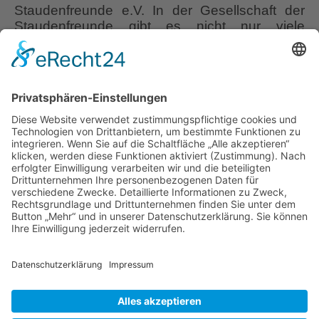
Staudenfreunde e.V. In der Gesellschaft der
Staudenfreunde gibt es nicht nur viele
Regionalgruppen, um Staudenbegeisterten
auch einen örtlich nahen persönlichen
Austausch zu ermöglichen, es gibt auch
sogenannte Fachgruppen, die sich lediglich
gezielt mit einer Gattung (z.B. Hemerocallis,
Lilien oder Paeonien) oder einheitlichen
POLYPODIUM
Staudentypen (z.B.
…
von
BERNDT
Liebe Leser! Ihr könnt euch per E-Mail
PETERS
informieren lassen, wenn neue Artikel auf
Wurzerlsgarten erscheinen.
Folgt dafür einfach
diesem Link
und gebt dort eure E-Mailadresse
ein.
26. August 2021