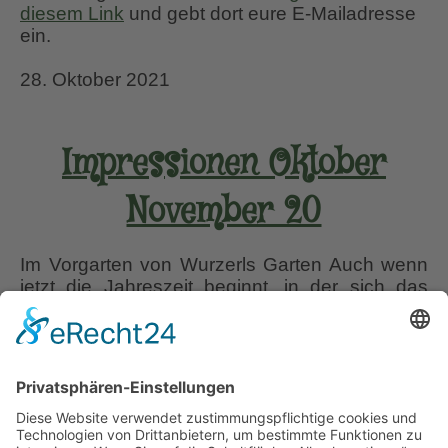
diesem Link
und gebt dort eure E-Mailadresse
ein.
28. Oktober 2021
Impressionen Oktober
November 20
Im Vorgarten von Wurzerls Garten Auch wenn
jetzt die Jahreszeit beginnt, in der sich das
Gartenleben mehr und mehr innen im
Wintergarten abspielt, so lohnt es sich auf
jeden Fall jetzt draußen noch ganz genau
hinzusehen. Es ist jedes Jahr die gleiche
spannende Frage: Indian Summer,
Herbstfeuer, Goldener Oktober oder einfach
Impressionen
nur stiller Rückzug der
…