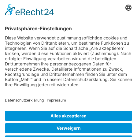
Münchnerin habe ich natürlich ein Vorstellung
von Gärten in Österreich, der Schweiz oder
Italien. Aber Deutschland hat ja auch Nachbarn
im Westen, Norden und Osten. Gut, den
Norden kenne ich etwas, aber hauptsächlich
die nördlichen deutschen Bundesländer. Auch
Dina
über den Ärmelkanal bin ich schon oft
…
Deferme
Garten-
Liebe Leser! Ihr könnt euch per E-Mail
Paradie
informieren lassen, wenn neue Artikel auf
Wurzerlsgarten erscheinen.
Folgt dafür einfach
diesem Link
und gebt dort eure E-Mailadresse
ein.
11. November 2020
Cookie-Einstellungen
© 2026 Wurzerls Garten