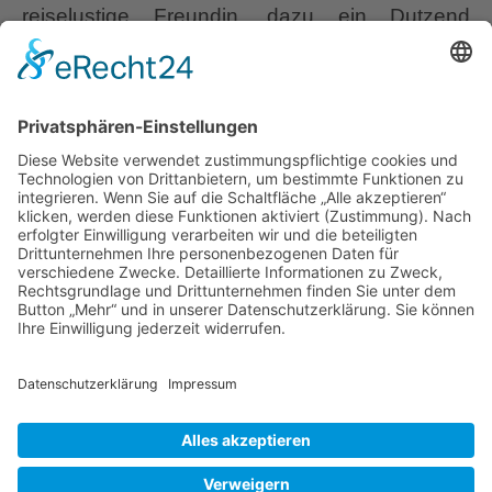
reiselustige Freundin, dazu ein Dutzend
Einladungen aus dem Norden, verbinde das
ganze zu einer Reise-Route von 2244 Gesamt-
Kilometern und genieße die individuelle
Atmosphäre. Es war ganz großartig, danke
Christa Schroth, Du bist eine wunderbare
Reisegefährtin. Danke an die vielen
Niedersachsen
Gartenbesitzer, die uns vertraut
…
und
Ostfriesland
Liebe Leser! Ihr könnt euch per E-Mail
informieren lassen, wenn neue Artikel auf
Wurzerlsgarten erscheinen.
Folgt dafür einfach
diesem Link
und gebt dort eure E-Mailadresse
ein.
10. Oktober 2020