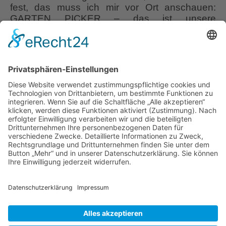
fest, das muss ich mir vor Ort anschauen:
GARTEN PICKER – das ist unsere
Verkaufsgärtnerei, Gartenscheune, ein großer
Schaugarten mit Cafe, Gartenbesuchs-
Möglichkeiten mit Führungen, Seminaren,
Workshops und “Events” wie Gartentage,
illuminierte Spätsommerabende, Lichter-
Abende mit Konzerten und den Winterfreuden
Erlebnis-
im Advent. Im
…
Schaugarten
und
Liebe Leser! Ihr könnt euch per E-Mail
Gärtnerei
informieren lassen, wenn neue Artikel auf
Picker
Wurzerlsgarten erscheinen.
Folgt dafür einfach
diesem Link
und gebt dort eure E-Mailadresse
ein.
18. März 2022