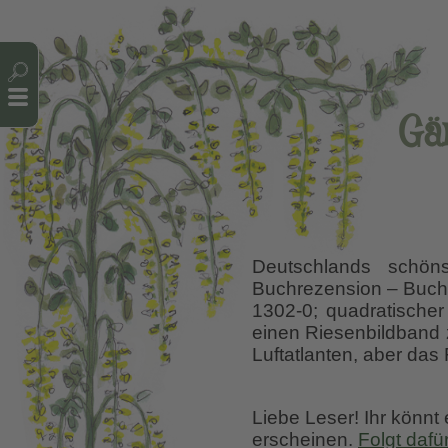
Cookie-Einstellungen
Gä
Deutschlands schön
Buchrezension – Buchti
1302-0; quadratischer
einen Riesenbildband 
Luftatlanten, aber da
Liebe Leser! Ihr könnt
erscheinen.
Folgt dafü