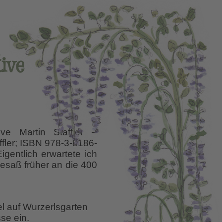
ive
e Martin Staffler –
ffler; ISBN 978-3-8186-
gentlich erwartete ich
esaß früher an die 400
el auf Wurzerlsgarten
se ein.