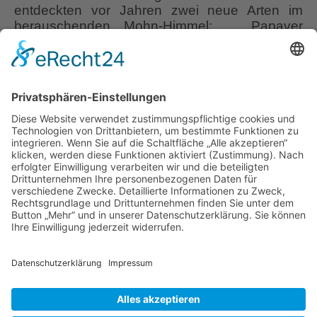
entdeckten vor Jahren zwei neue Arten im
berauschenden Mohn-Himmel: Papaver
paeoniflorum und Papaver laciniatum Das
klingt erst einmal ganz wunderbar, hat aber
einen Riesen-Fehler, diese Mohn-Arten gibt es
nämlich gar nicht. Einige Gärtnereien sind
inzwischen dazu übergegangen, die Samen
anders zu benennen, nämlich: Papaver
Papaver
somniferum x
…
–
gute
Liebe Leser! Ihr könnt euch per E-Mail
Nacht
informieren lassen, wenn neue Artikel auf
Schlafmohn
Wurzerlsgarten erscheinen.
Folgt dafür einfach
diesem Link
und gebt dort eure E-Mailadresse
ein.
19. April 2021