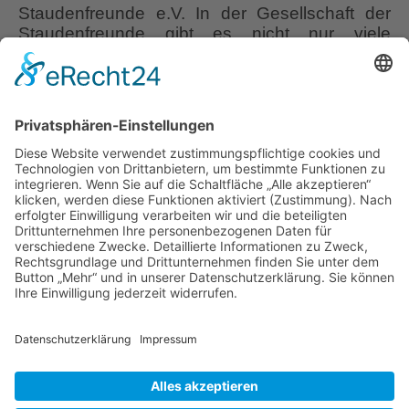
Staudenfreunde e.V. In der Gesellschaft der
Staudenfreunde gibt es nicht nur viele
Regionalgruppen, um Staudenbegeisterten
auch einen örtlich nahen persönlichen
Austausch zu ermöglichen, es gibt auch
sogenannte Fachgruppen, die sich lediglich
gezielt mit einer Gattung (z.B. Hemerocallis,
Lilien oder Paeonien) oder einheitlichen
POLYPODIUM
Staudentypen (z.B.
…
von
BERNDT
Liebe Leser! Ihr könnt euch per E-Mail
PETERS
informieren lassen, wenn neue Artikel auf
Wurzerlsgarten erscheinen.
Folgt dafür einfach
diesem Link
und gebt dort eure E-Mailadresse
ein.
26. August 2021