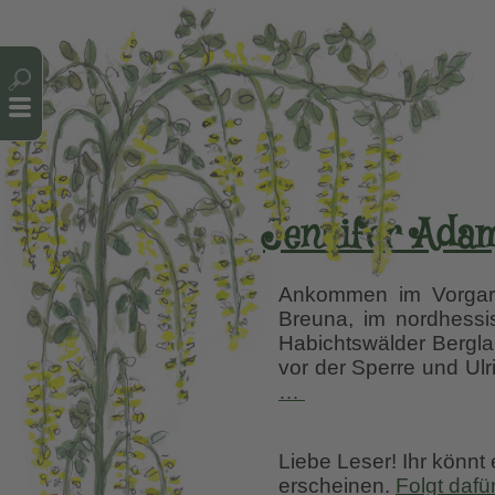
Cookie-Einstellungen
Jennifer Adam,
Ankommen im Vorgarten
Breuna, im nordhessis
Habichtswälder Berglan
vor der Sperre und Ulri
Jennifer
…
Adam,
ein
Liebe Leser! Ihr könnt
Seelengarten
erscheinen.
Folgt dafü
in