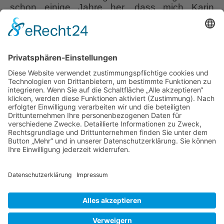
schon einige Jahre her, dass mich Karin
Berends-Lüürßen einlud, mit ihr die Gärtnerei
zu besuchen, in der sie ihre Lehre als
Staudengärtnerin absolviert hatte. Am
Jahresbeginn 2023 las ich dann in der
“Gartenpraxis” die Mitteilung, dass Gerhard
Mühring plötzlich verstorben war. Der Nachruf
Staudengärtnerei
…
Mühring
sucht
Liebe Leser! Ihr könnt euch per E-Mail
neue
informieren lassen, wenn neue Artikel auf
Betriebsleitung
Wurzerlsgarten erscheinen.
Folgt dafür einfach
diesem Link
und gebt dort eure E-Mailadresse
ein.
29. September 2023