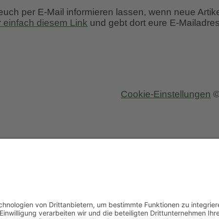
Baumeland
 euch per E-Mail informieren lassen, wenn neue Artik
”
r einfach diesem Link
und gebt dort eure E-Mailadres
zum
Traumgarten
Cookie-Einstellungen
©