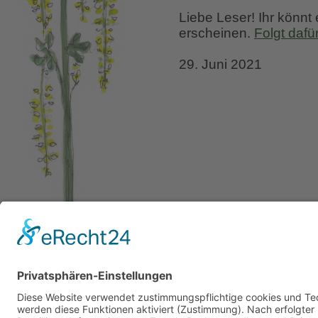
Liebe Leser! Ihr könnt
erscheinen.
Folgt dafü
29. Juni 2021