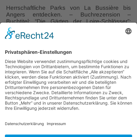
Herrschaftliche Parks von La Bussière bis
Angers entdecken. – Buchrezension –
Buchtitel: “Die Gärten der Loire-Schlösser”;
Autorin: Barbara de Nicolaÿ; Fotograf: Hervé
Lenain; großer opulenter Bildband; 224 Seiten;
196 Farbfotos; ISBN 978-3-8186-1321-1; 224
S.; Ulmer Verlag; ET 14.10.2021 Die prächtigen
Schlösser und ihre Gärten entlang der Loire
stehen eigentlich schon sehr lange auf meinem
Die
Reise-Wunschzettel.
…
Gärten
der
Liebe Leser! Ihr könnt euch per E-Mail
Loire-
informieren lassen, wenn neue Artikel auf
Schlösser
Wurzerlsgarten erscheinen.
Folgt dafür einfach
diesem Link
und gebt dort eure E-Mailadresse
ein.
18. Januar 2022