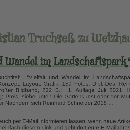
istian Truchseß zu Wetzha
nd Wandel im Landschaftspark
chtitel: “Vielfalt und Wandel im Landschaftspar
onzept, Layout, Grafik, 159 Fotos: Dipl.-Des. Re
roßer Bildband, 232 S.; 1. Auflage Juli 2021; 
g; Preis: siehe unten Die Gartenkunst oder der M
Vielfal
er Nachdem sich Reinhard Schneider 2018
…
und
Wand
 euch per E-Mail informieren lassen, wenn neue Artik
im
r einfach diesem Link
und gebt dort eure E-Mailadres
Lands