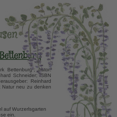
usen
 Bettenburg
k Bettenburg”; Autor:
inhard Schneider; ISBN
Herausgeber: Reinhard
ut Natur neu zu denken
t
el
el auf Wurzerlsgarten
se ein.
chaftspark