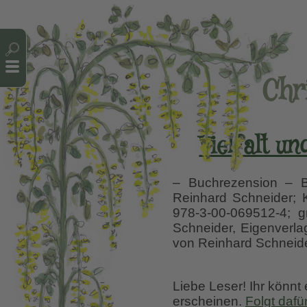
Cookie-Einstellungen
Chr
Vielfalt u
– Buchrezension – Bu
Reinhard Schneider; K
978-3-00-069512-4; g
Schneider, Eigenverla
von Reinhard Schneid
Liebe Leser! Ihr könnt
erscheinen.
Folgt dafü