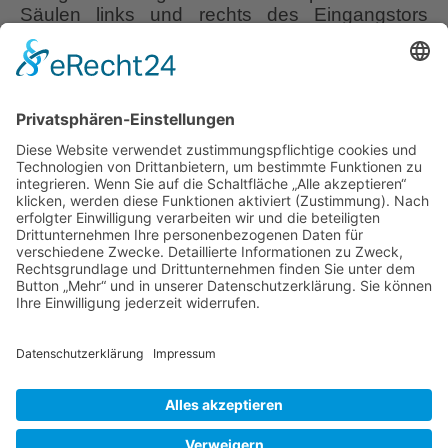
Säulen links und rechts des Eingangstors
stehen die Namen Shanghai und Niederlande
in chinesischen Schriftzeichen. Über dem
Eingangstor befindet sich das Wort
“Freundschaft”. 欢迎 “Huānyíng” oder “herzlich
Willkommen” in der historischen Ming-Zeit
Chinas! “Unmöglich”, denkt Ihr? “Was hat ein
Der
…
chinesische
Garten
Liebe Leser! Ihr könnt euch per E-Mail
”
informieren lassen, wenn neue Artikel auf
Das
Wurzerlsgarten erscheinen.
Folgt dafür einfach
verborgene
diesem Link
und gebt dort eure E-Mailadresse
Reich
ein.
von
Ming
10. November 2023
“