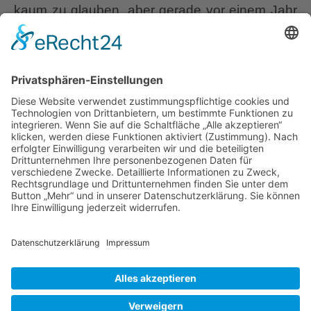
kaum zu glauben, aber gerade vor einem Jahr
verwandelte sich während der Pandemie-Zeit
mein Urlaubs-Salär für eine Südengland-Reise
in meine eigene kleine Website: “Wurzerls
Garten” Aus diesem Anlass durfte ich als
Geschenk des Ulmer Verlages, für meine
Website-Eröffnung am 30.08.2020 das
”
erfolgreiche Wabi
…
IN
DULCI
Liebe Leser! Ihr könnt euch per E-Mail
JUBILO
informieren lassen, wenn neue Artikel auf
”
Wurzerlsgarten erscheinen.
Folgt dafür einfach
1
diesem Link
und gebt dort eure E-Mailadresse
Jahr
ein.
Wurzerlsgarten
23. August 2021