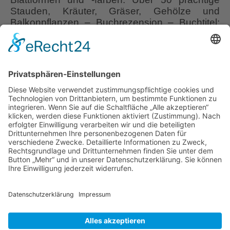
Stauden, Kräuter, Gräser, Gehölze und
Balkonpflanzen – Buchrezension – Buchtitel:
“BLATTSCHÖNHEITEN”; Autoren: Robert
Sulzberger, Tobias Mayerhofer; 124 Farbfotos:
Robert Sulzberger u.a.; Klappenbroschur; ISBN
978-3-8186-1279-5; 160 S.; Ulmer Verlag; ET:
6/2021 Schon als ich das Buch-Cover
betrachte, bin ich begeistert. Auf so ein Buch
BLATTSCHÖNHEITEN
warte
…
Liebe Leser! Ihr könnt euch per E-Mail
informieren lassen, wenn neue Artikel auf
Wurzerlsgarten erscheinen.
Folgt dafür einfach
diesem Link
und gebt dort eure E-Mailadresse
ein.
21. Dezember 2021