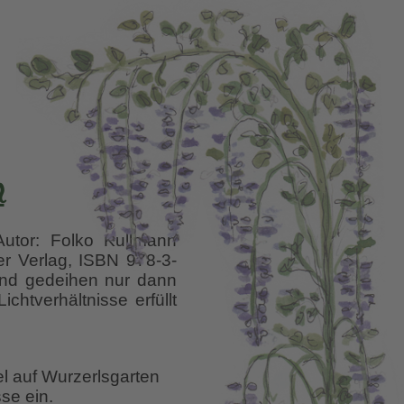
n
Autor: Folko Kullmann
r Verlag, ISBN 978-3-
nd gedeihen nur dann
htverhältnisse erfüllt
e
el auf Wurzerlsgarten
se ein.