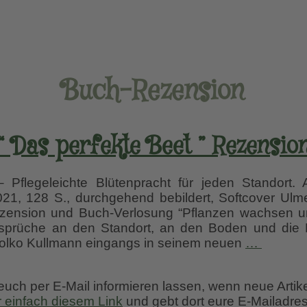
Buch-Rezension
“ Das perfekte Beet ” Rezensio
 Pflegeleichte Blütenpracht für jeden Standort. 
1, 128 S., durchgehend bebildert, Softcover Ulme
zension und Buch-Verlosung “Pflanzen wachsen u
sprüche an den Standort, an den Boden und die Lic
“
Folko Kullmann eingangs in seinem neuen
…
Das
perfekt
 euch per E-Mail informieren lassen, wenn neue Artik
Beet
r einfach diesem Link
und gebt dort eure E-Mailadres
”