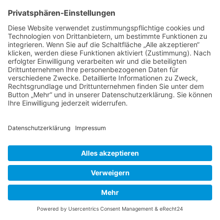
Vorstellung.
Antworten
Das Wurzerl
sagt:
16. Januar 2021 um 16:05 Uhr
Danke für Dein Feedback liebe
Gertrud, Du bist mit der Eingangs-Nr.
7 im Lostopf für die beiden
Buchexemplare. Wünsche Dir ein
schönes Wochenende Wurzerl
Antworten
Silke Lehmann
sagt:
16. Januar 2021 um 7:41 Uhr