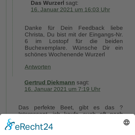
Das Wurzerl
sagt:
16. Januar 2021 um 16:03 Uhr
Danke für Dein Feedback liebe
Christa, Du bist mit der Eingangs-Nr.
6 im Lostopf für die beiden
Buchexemplare. Wünsche Dir ein
schönes Wochenende Wurzerl
Antworten
Gertrud Diekmann
sagt:
16. Januar 2021 um 7:19 Uhr
Das perfekte Beet, gibt es das ?
Interessant, ich kaufe auch oft nach
gefällt mir und muss feststellen es geht
nicht in meinem sonnigen und
trockenem Sandboden. Danke für die