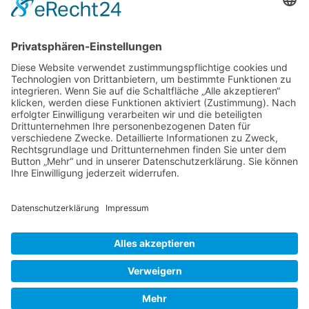
Verbindung. Es war mein allererster Garten auf
meiner Gartenreisen-Premiere im Juli 1996, die
mich in den Süden Englands führte. Eine
wehmütig gedämpfte Stimmung, die von
Gewitter und Dauerregen noch verstärkt wurde,
Nymans
lag neun Jahre
…
Garden,
West
Liebe Leser! Ihr könnt euch per E-Mail
Sussex
informieren lassen, wenn neue Artikel auf
Wurzerlsgarten erscheinen.
Folgt dafür einfach
diesem Link
und gebt dort eure E-Mailadresse
ein.
25. August 2020
Cookie-Einstellungen
© 2026 Wurzerls Garten