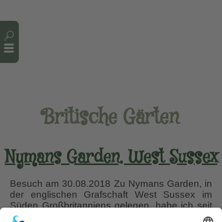
Cookie-Einstellungen
Britische Gärten
Nymans Garden, West Sussex
Besuch am 30.08.2018 Zu Nymans Garden, in
der englischen Grafschaft West Sussex im
Süden Großbritanniens gelegen, habe ich seit
Jahrzehnten eine besondere Seelen-