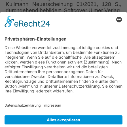
Kullmann Neuerscheinung 01/2021, 128 S.,
durchgehend bebildert, Softcover Ulmer Verlag,
ISBN 978-3-8186-1303-7 Buch-Rezension und
Buch-Verlosung “Pflanzen wachsen und
gedeihen nur dann optimal, wenn ihre
Ansprüche an den Standort, an den Boden und
die Lichtverhältnisse erfüllt werden.” So
schreibt Folko Kullmann eingangs in seinem
“
neuen
…
Das
perfekte
Liebe Leser! Ihr könnt euch per E-Mail
Beet
informieren lassen, wenn neue Artikel auf
”
Wurzerlsgarten erscheinen.
Folgt dafür einfach
Rezension
diesem Link
und gebt dort eure E-Mailadresse
ein.
15. Januar 2021