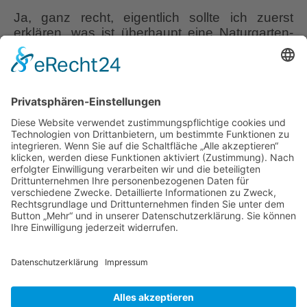
Ja, ganz recht, eigentlich sollte ich zuerst
erklären, was ist überhaupt eine Naturgarten-
Zertifizierung? Welche Kriterien muss ein
Garten erfüllen, um für eine Zertifizierung
infrage zu kommen? Was mache ich, wenn ich
mich zur Natur-Zertifizierung bewerben
möchte? Nun, gemach, seit heute habe ich das
Wissen wie es geht und die Unterlagen, was
Wie
berücksichtigt werden muss und
…
wird
man
Liebe Leser! Ihr könnt euch per E-Mail
Naturgartenzer
informieren lassen, wenn neue Artikel auf
Wurzerlsgarten erscheinen.
Folgt dafür einfach
diesem Link
und gebt dort eure E-Mailadresse
ein.
22. Juli 2021