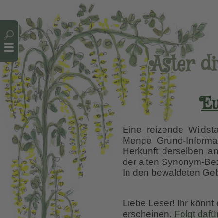
Cookie-Einstellungen
Aster di
Eu
Eine reizende Wildsta
Menge Grund-Informat
Herkunft derselben an
der alten Synonym-Bez
In den bewaldeten Geb
Liebe Leser! Ihr könnt
erscheinen.
Folgt dafü