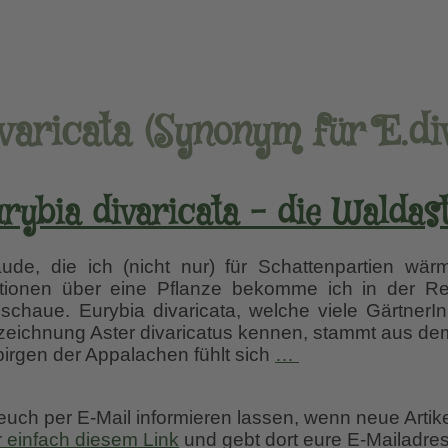
varicata (Synonym für E.di
rybia divaricata – die Waldas
ude, die ich (nicht nur) für Schattenpartien wär
ionen über eine Pflanze bekomme ich in der Re
schaue. Eurybia divaricata, welche viele GärtnerI
eichnung Aster divaricatus kennen, stammt aus de
Eurybia
irgen der Appalachen fühlt sich
…
divaricata
–
 euch per E-Mail informieren lassen, wenn neue Artik
die
r einfach diesem Link
und gebt dort eure E-Mailadres
Waldaster