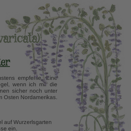
varicata)
ter
mstens empfehle. Eine
gel, wenn ich mir die
nnen sicher noch unter
m Osten Nordamerikas.
el auf Wurzerlsgarten
se ein.