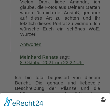
Vielen Dank liebe Amanda, ich
glaube, die Fotos aus Deinem Garten
waren für mich der Anstoß, genauer
auf diese Art zu achten und ihr
letztlich dieses Porträt zu widmen. Ich
wünsche Euch ein schönes WoE.
Wurzerl
Antworten
Meinhard Renate
sagt:
8. Oktober 2021 um 23:22 Uhr
Ich bin total begeistert von diesem
Bericht. Die genaue und liebevolle
Beschreibung der Pflanze und die
schönen und passenden Bilder dazu
haben mich fasziniert. Ich habe mir vor
einer Woche bei der Staudengärtnerei
Mühring in Westovereledingen 5