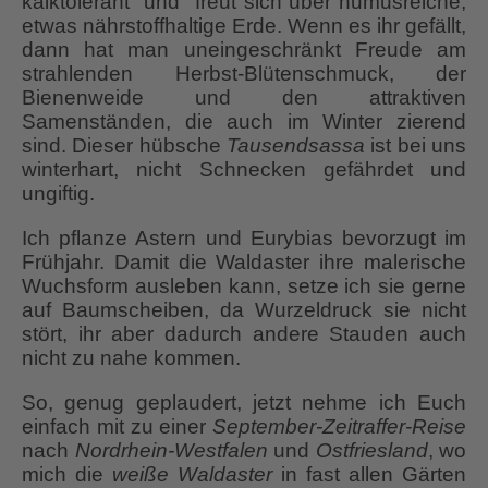
kalktolerant und freut sich über humusreiche,
etwas nährstoffhaltige Erde. Wenn es ihr gefällt,
dann hat man uneingeschränkt Freude am
strahlenden Herbst-Blütenschmuck, der
Bienenweide und den attraktiven
Samenständen, die auch im Winter zierend
sind. Dieser hübsche
Tausendsassa
ist bei uns
winterhart, nicht Schnecken gefährdet und
ungiftig.
Ich pflanze Astern und Eurybias bevorzugt im
Frühjahr. Damit die Waldaster ihre malerische
Wuchsform ausleben kann, setze ich sie gerne
auf Baumscheiben, da Wurzeldruck sie nicht
stört, ihr aber dadurch andere Stauden auch
nicht zu nahe kommen.
So, genug geplaudert, jetzt nehme ich Euch
einfach mit zu einer
September-Zeitraffer-Reise
nach
Nordrhein-Westfalen
und
Ostfriesland
, wo
mich die
weiße Waldaster
in fast allen Gärten