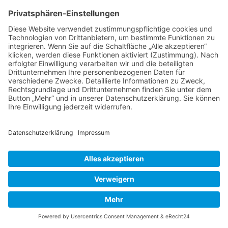
Pflanzen davon gekauft. Jetzt freue ich
mich noch mehr auf den September
2022. Vielen Dank dafür.
Antworten
Das Wurzerl
sagt:
9. Oktober 2021 um 1:02 Uhr
Oh, das ist ja toll. Mühring kenne
sogar ich als Münchnerin, richtig gut!
Und die Stauden sowieso, ich bin
gespannt, wie Du sie in Szene setzt
liebe Renate. Übrigens, schön Dich
zu lesen, denke gerne an den
Besuch in Deinem Garten, auch
wenn es der Tag war, an dem ich zum
einzigen Mal in meinem Leben meine
Kamera im Hotel vergessen habe.