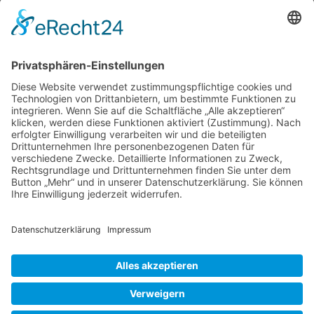
Grafschaft West Sussex zugehörig, bereits in
der angelsächsischen Zeit, lange vor der Burg
existierte, so ist doch Arundel Castle, das
große Highlight und der Touristenmagnet in der
Region. Die Burg wurde im 11. Jahrhundert
(nach der normannischen Eroberung) von
Arundel
Eduard dem
…
Gardens,
gelungener
Liebe Leser! Ihr könnt euch per E-Mail
Spagat
informieren lassen, wenn neue Artikel auf
zwischen
Wurzerlsgarten erscheinen.
Folgt dafür einfach
den
diesem Link
und gebt dort eure E-Mailadresse
Zeiten.
ein.
22. Mai 2026
Cookie-Einstellungen
© 2026 Wurzerls Garten