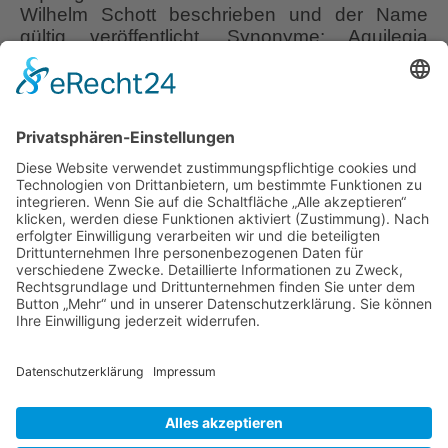
Wilhelm Schott beschrieben und der Name
gültig veröffentlicht. Synonyme: Aquilegia
pyrenaica Rchb. (nicht geklärt), Aquilegia
pyrenaica subsp. Bertolonii (Schott) Brühl,
Aquilegia pyrenaica var. Bertolonii (Schott)
Fiori, Aquilegia pyrenaica var. decipiens Gren.
& Godr., Aquilegia pyrenaica var. reuteri
(Boiss.) Fiori, Aquilegia reuteri Boiss., Aquilegia
Aquilegia
reuteri var.
…
bertolonii
Schott
Liebe Leser! Ihr könnt euch per E-Mail
–
informieren lassen, wenn neue Artikel auf
Bertoloni-
Wurzerlsgarten erscheinen.
Folgt dafür einfach
Akelei
diesem Link
und gebt dort eure E-Mailadresse
ein.
9. Mai 2021