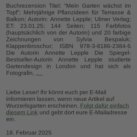
Buchrezension Titel: “Mein Garten wächst im
Topf”; Mehrjährige Pflanzideen für Terrasse &
Balkon; Autorin: Annette Lepple; Ulmer Verlag;
ET: 23.01.25; 144 Seiten; 115 Farbfotos
(hauptsächlich von der Autorin) und 20 farbige
Zeichnungen von Sylvia Bespaluk;
Klappenbroschur; ISBN 978-3-8186-2384-5
Die Autorin Annette Lepple Die Spiegel-
Bestseller-Autorin Annette Lepple studierte
Gartendesign in London und hat sich als
Buchrezension
Fotografin,
…
“Mein
Garten
Liebe Leser! Ihr könnt euch per E-Mail
wächst
informieren lassen, wenn neue Artikel auf
im
Wurzerlsgarten erscheinen.
Folgt dafür einfach
Topf”
diesem Link
und gebt dort eure E-Mailadresse
Annette
ein.
Lepple
18. Februar 2025