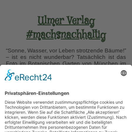
Ulmer Verlag
#machsnachhaltig
“Sonne, Wasser, vor Leben strotzende Bäume!”
– ist es nicht wunderbar? Tatsächlich ist das
Foto im Botanischen Garten von München im
Oktober 2017 nach einem regenlosen, heißen
Sommer entstanden. Monatelange Trockenheit
und Hitze haben in jenem Jahr die Gärtner,
Bauern und Waldbesitzer zur Verzweiflung
gebracht. Wasser-Sprenger im eigentlich
kühlen, feuchten Rhododendron-Tal waren
Ulmer
nicht nur in
…
Verlag
#machsnachhaltig
Liebe Leser! Ihr könnt euch per E-Mail