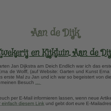
Aan de Dijk
wekerij en Kijktuin, Aan de Di
ten Jan Dijkstra am Deich Endlich war ich das erste
Erna de Wolff, (auf Website: Garten und Kunst Erna 
 erste Mal zu Jan und ich war so begeistert von di
Kwekerij
h meinen Besuch
…
en
Kijktuin,
 euch per E-Mail informieren lassen, wenn neue Artik
Aan
r einfach diesem Link
und gebt dort eure E-Mailadres
de
Dijk