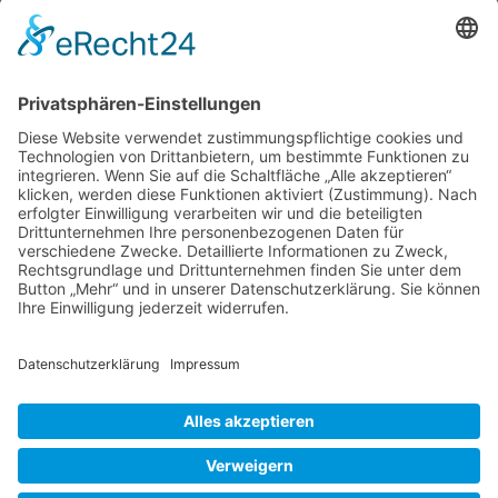
professionell Gartenreisen in den Norden plant,
der kennt diese Seite, die es als immer
topaktuelle Website, aber auch als alle zwei
Jahre aktualisierte Broschüre gibt. Die letzte
Broschüre “Het Tuinpad Op 2023 – 2025 In
Nachbars Garten” lief wegen Corona allerdings
In
…
Nachbars
Garten
Liebe Leser! Ihr könnt euch per E-Mail
|
informieren lassen, wenn neue Artikel auf
Het
Wurzerlsgarten erscheinen.
Folgt dafür einfach
Tuinpad
diesem Link
und gebt dort eure E-Mailadresse
Op
ein.
–
Website
7. Februar 2025
Cookie-Einstellungen
© 2026 Wurzerls Garten