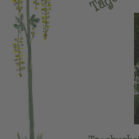
g
a
T