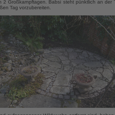
on 2 Großkampftagen. Babsi steht pünktlich an der 
oßen Tag vorzubereiten.