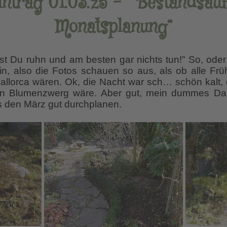
ntrag 01.03.25 – ” Bestandsa
Monatsplanung“
st Du ruhn und am besten gar nichts tun!” So, ode
in, also die Fotos schauen so aus, als ob alle Frü
allorca wären. Ok, die Nacht war sch… schön kalt, 
ein Blumenzwerg wäre. Aber gut, mein dummes Dah
ss den März gut durchplanen.