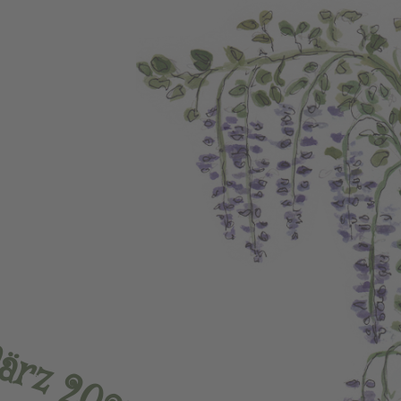
M
ä
r
z
2