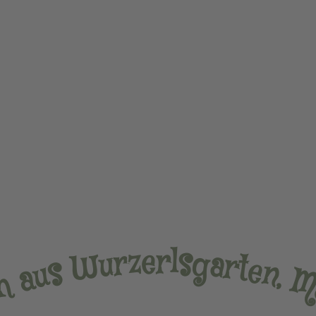
r
e
l
z
s
r
g
u
a
W
r
t
e
s
n
u
,
a
h
c