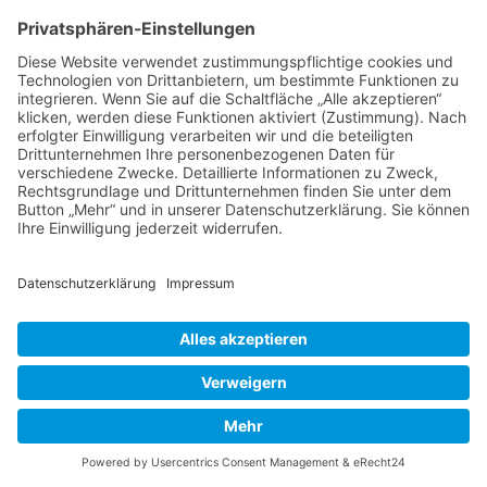
Hydrangea arborescens ‘Annabelle’ und ‘Strong Annabelle’ – Pyrus
salicifolia pendula, weidenblättrige Birne – Rose ‘Guirlande d’Amour’
Im Herbst 2011 wurde dann abschließend der
Kiesweg
angelegt. Er führt von der
Terrasse
direkt zum
Pavillon
, dessen Untergrund
ebenfalls gekiest wurde. Er umrundet dann, nur
noch halb so breit, diesen geschlossenen
Sitzplatz etwa um die Hälfte und endet
schließlich hinten am Gartenende, an einem
weiteren schönen Ort zum Verweilen. Die im
Garten verteilten heimeligen Sitzplätze bieten,