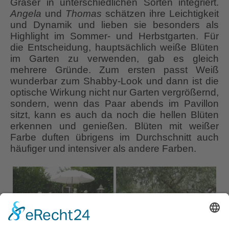
Gräser in unterschiedlichen Sorten integriert.
Angela
und
Thomas
schätzen ihre Leichtigkeit
und Dynamik und lieben sie besonders als
Highlight im Sommer- und Herbstgarten. Für
die Entscheidung, hauptsächlich weiße Blüten
im Garten zu verwenden, gab es gleich
mehrere Gründe. Zum ersten passt Weiß
wunderbar zum Shabby-Look und dann ist die
optische Wirkung nicht nur Garten vergrößernd,
sondern, wenn das Paar abends im Pavillon
sitzt, kann es auch da noch die hellen Blüten
erkennen und genießen. Blüten mit weißer
Farbe duften übrigens im Durchschnitt auch
häufiger und intensiver als andere Farben.