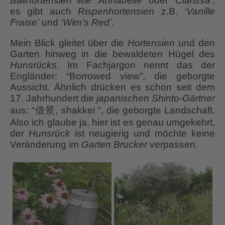
Ballhortensien
wie
‘Annabelle’
oder
‘Clarissa’
,
es gibt auch
Rispenhortensien
z.B.
‘Vanille
Fraise’
und
‘Wim’s Red’
.
Mein Blick gleitet über die
Hortensien
und den
Garten hinweg in die bewaldeten Hügel des
Hunsrücks
. Im Fachjargon nennt das der
Engländer: “Borrowed view”, die geborgte
Aussicht. Ähnlich drücken es schon seit dem
17. Jahrhundert die
japanischen Shinto-Gärtner
aus: “借景, shakkei “, die geborgte Landschaft.
Also ich glaube ja, hier ist es genau umgekehrt,
der
Hunsrück
ist neugierig und möchte keine
Veränderung im
Garten Brucker
verpassen.