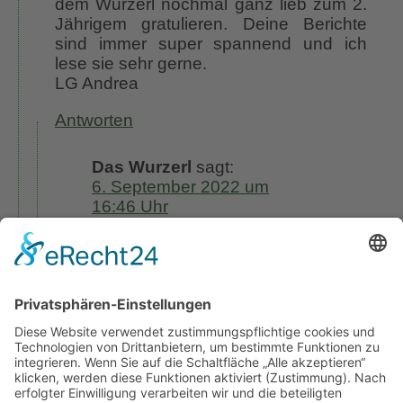
dem Wurzerl nochmal ganz lieb zum 2.
Jährigem gratulieren. Deine Berichte
sind immer super spannend und ich
lese sie sehr gerne.
LG Andrea
Antworten
Das Wurzerl
sagt:
6. September 2022 um
16:46 Uhr
Vielen Dank liebe Andrea, ein wenig
wirst Du Dich gedulden müssen,
meine Ansprechpartnerin im Ulmer
Verlag ist wohl noch in Urlaub. Aber
ich denke, es wird trotzdem bald
klappen mit der Zusendung.Ich
wünsche Dir schon heute viel Spaß
mit dem tollen Rosenbuch. LG