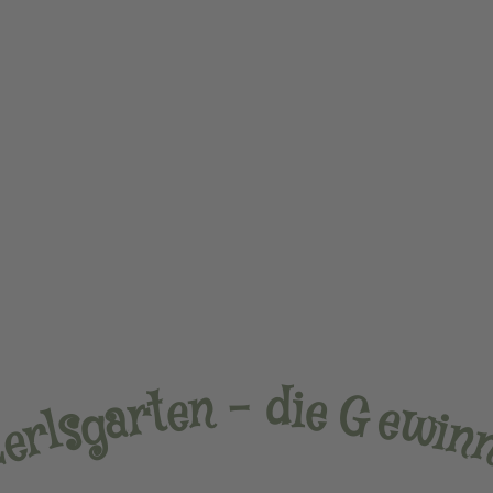
–
d
n
i
e
e
t
r
G
a
e
g
w
s
l
i
r
n
e
z