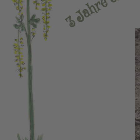
e
r
h
a
J
3