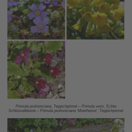
Primula pruhoniciana
, Teppichprimel –
Primula veris
, Echte
Schlüsselblume –
Primula pruhoniciana ‘Moerheimii’
, Teppichprimel