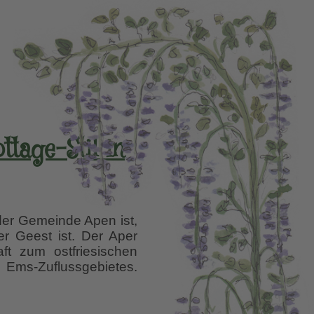
tage-Stil in
er Gemeinde Apen ist,
r Geest ist. Der Aper
t zum ostfriesischen
 Ems-Zuflussgebietes.
ger
r,
ten