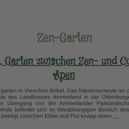
Zen-Garten
r, Garten zwischen Zen- und Cot
Apen
rten in Vreschen-Bokel. Das Interessanteste an d
ste des Landkreises Ammerland in der Oldenburge
en Übergang von der Ammerlander Parklandschaf
inde befindet sich im tideabhängigen Bereich des
Hol
 beträgt zwischen Ebbe und Flut knapp einen
…
Ihle
Gar