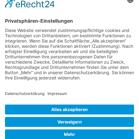
München, erschienen 2014, ISBN 978-3-8354-
1192-0 Als ich diesen großen Bildband bei
meiner Buchhändlerin liegen sah, mußte er
einfach mit. Die Frage, ob die japanische
Gartenphilosophie dem modernen Menschen
Zen-
von heute das geben kann, was er
…
Gärten
Liebe Leser! Ihr könnt euch per E-Mail
informieren lassen, wenn neue Artikel auf
Wurzerlsgarten erscheinen.
Folgt dafür einfach
diesem Link
und gebt dort eure E-Mailadresse
ein.
7. Juli 2021
Cookie-Einstellungen
© 2026 Wurzerls Garten