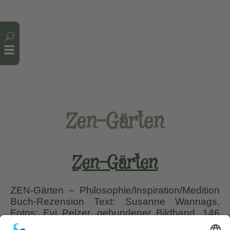
Cookie-Einstellungen
Zen-Gärten
Zen-Gärten
ZEN-Gärten – Philosophie/Inspiration/Medition
Buch-Rezension Text: Susanne Wannags,
Fotos: Evi Pelzer, gebundener Bildband, 146
Seiten, BLV Buchverlag GmbH und Co. KG,