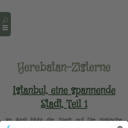
Cookie-Einstellungen
Yerebatan-Zisterne
Istanbul, eine spannende
Stadt, Teil 1
Im April blüht die Stadt auf Die türkische
Großstadt kenne ich fast so gut, wie meine