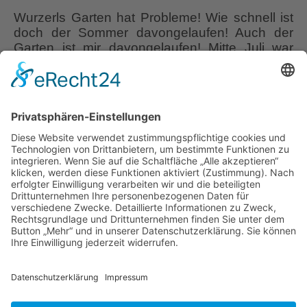
Wurzerls Garten hat Probleme! Wie schnell ist
doch der Sommer davongelaufen! Auch der
Garten ist mir davongelaufen! Mitte Juli war
meine kleine Gartenwelt noch in Ordnung.
Dann kamen die Sommergewitter, damit der
ersehnte Regen, aber eben auch hunderte
Wegschnecken, viele verblühte Stauden und
Rosen, die vergeblich auf einen Remontier-
Schnitt warteten und ein bei manchen Pflanzen
Impressionen
…
August
September
Liebe Leser! Ihr könnt euch per E-Mail
20
informieren lassen, wenn neue Artikel auf
Wurzerlsgarten erscheinen.
Folgt dafür einfach
diesem Link
und gebt dort eure E-Mailadresse
ein.
30. September 2020